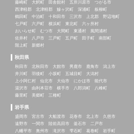
藤崎町
大鰐町
田舎館村
五所川原市
つがる市
西津軽郡
北津軽郡
鰺ヶ沢町
深浦町
板柳町
鶴田町
中泊町
十和田市
三沢市
上北郡
野辺地町
七戸町
六戸町
横浜町
東北町
六ヶ所村
おいらせ町
むつ市
大間町
東通村
風間浦村
佐井村
八戸市
三戸町
五戸町
田子町
南部町
階上町
新郷村
秋田県
秋田市
北秋田市
大館市
男鹿市
鹿角市
潟上市
井川町
羽後町
小坂町
五城目町
大潟村
上小阿仁村
仙北市
大仙市
にかほ市
能代市
湯沢市
由利本荘市
横手市
八郎潟町
八峰町
藤里町
美郷町
三種町
岩手県
盛岡市
宮古市
大船渡市
花巻市
北上市
久慈市
遠野市
一関市
陸前高田市
釜石市
二戸市
八幡平市
奥州市
滝沢市
雫石町
葛巻町
岩手町