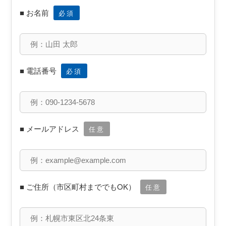
■ お名前
必須
■ 電話番号
必須
■ メールアドレス
任意
■ ご住所（市区町村まででもOK）
任意