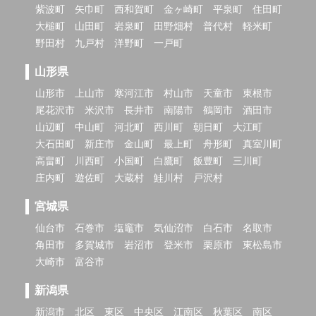
紫波町
矢巾町
西和賀町
金ヶ崎町
平泉町
住田町
大槌町
山田町
岩泉町
田野畑村
普代村
軽米町
野田村
九戸村
洋野町
一戸町
山形県
山形市
上山市
寒河江市
村山市
天童市
東根市
尾花沢市
米沢市
長井市
南陽市
鶴岡市
酒田市
山辺町
中山町
河北町
西川町
朝日町
大江町
大石田町
新庄市
金山町
最上町
舟形町
真室川町
高畠町
川西町
小国町
白鷹町
飯豊町
三川町
庄内町
遊佐町
大蔵村
鮭川村
戸沢村
宮城県
仙台市
石巻市
塩竈市
気仙沼市
白石市
名取市
角田市
多賀城市
岩沼市
登米市
栗原市
東松島市
大崎市
富谷市
新潟県
新潟市
北区
東区
中央区
江南区
秋葉区
南区