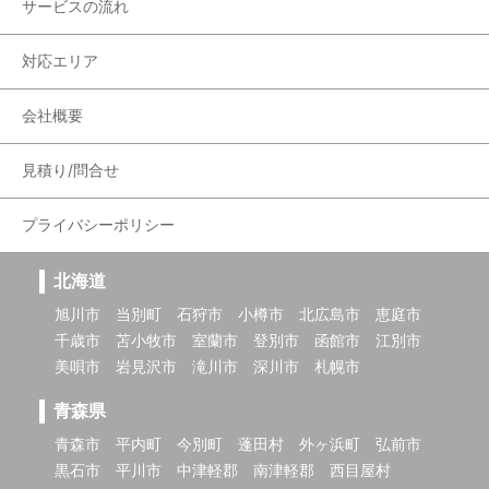
サービスの流れ
対応エリア
会社概要
見積り/問合せ
プライバシーポリシー
北海道
旭川市
当別町
石狩市
小樽市
北広島市
恵庭市
千歳市
苫小牧市
室蘭市
登別市
函館市
江別市
美唄市
岩見沢市
滝川市
深川市
札幌市
青森県
青森市
平内町
今別町
蓬田村
外ヶ浜町
弘前市
黒石市
平川市
中津軽郡
南津軽郡
西目屋村