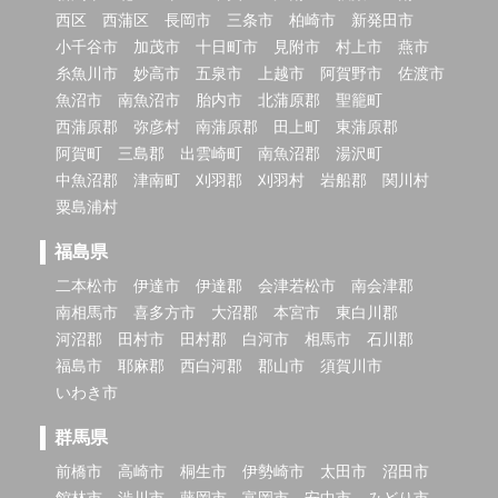
西区
西蒲区
長岡市
三条市
柏崎市
新発田市
小千谷市
加茂市
十日町市
見附市
村上市
燕市
糸魚川市
妙高市
五泉市
上越市
阿賀野市
佐渡市
魚沼市
南魚沼市
胎内市
北蒲原郡
聖籠町
西蒲原郡
弥彦村
南蒲原郡
田上町
東蒲原郡
阿賀町
三島郡
出雲崎町
南魚沼郡
湯沢町
中魚沼郡
津南町
刈羽郡
刈羽村
岩船郡
関川村
粟島浦村
福島県
二本松市
伊達市
伊達郡
会津若松市
南会津郡
南相馬市
喜多方市
大沼郡
本宮市
東白川郡
河沼郡
田村市
田村郡
白河市
相馬市
石川郡
福島市
耶麻郡
西白河郡
郡山市
須賀川市
いわき市
群馬県
前橋市
高崎市
桐生市
伊勢崎市
太田市
沼田市
館林市
渋川市
藤岡市
富岡市
安中市
みどり市