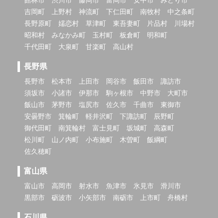
吉岡町
上野村
神流町
下仁田町
南牧村
中之条町
長野原町
嬬恋村
草津町
東吾妻町
片品村
川場村
昭和村
みなかみ町
玉村町
板倉町
明和町
千代田町
大泉町
甘楽町
高山村
長野県
長野市
松本市
上田市
岡谷市
飯田市
諏訪市
須坂市
小諸市
伊那市
駒ヶ根市
中野市
大町市
飯山市
茅野市
塩尻市
佐久市
千曲市
東御市
安曇野市
箕輪町
軽井沢町
下諏訪町
辰野町
御代田町
南箕輪村
富士見町
坂城町
高森町
松川町
山ノ内町
小布施町
木曽町
飯綱町
佐久穂町
富山県
富山市
高岡市
射水市
魚津市
氷見市
滑川市
黒部市
砺波市
小矢部市
南砺市
上市町
舟橋村
石川県