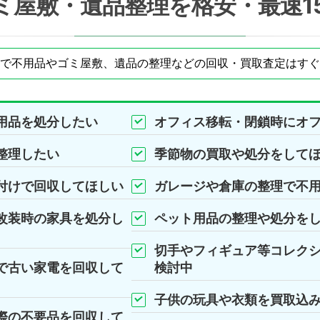
ミ屋敷・遺品整理を格安・最速1
で不用品やゴミ屋敷、遺品の整理などの回収・買取査定はすぐ
用品を処分したい
オフィス移転・閉鎖時にオ
整理したい
季節物の買取や処分をして
付けで回収してほしい
ガレージや倉庫の整理で不
改装時の家具を処分し
ペット用品の整理や処分を
切手やフィギュア等コレク
で古い家電を回収して
検討中
子供の玩具や衣類を買取込
際の不要品を回収して