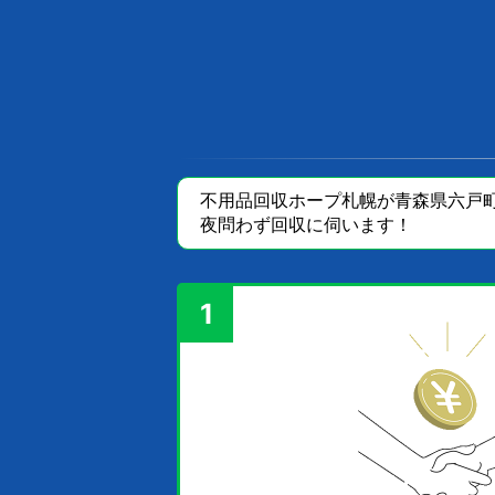
不用品回収ホープ札幌が青森県六戸町
夜問わず回収に伺います！
1