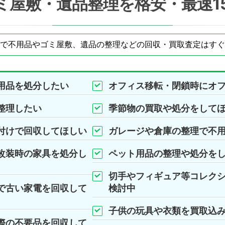
ミ屋敷・遺品整理を格安・最速1
で不用品やゴミ屋敷、遺品の整理などの回収・買取査定はすぐ
用品を処分したい
オフィス移転・閉鎖時にオ
整理したい
季節物の買取や処分をして
付けで回収してほしい
ガレージや倉庫の整理で不
改装時の家具を処分し
ペット用品の整理や処分を
切手やフィギュア等コレク
で古い家電を回収して
検討中
子供の玩具や衣類を買取込
際の不要品を回収して