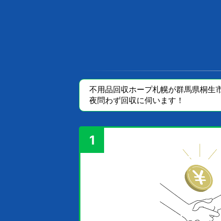
不用品回収ホープ札幌が群馬県桐生市
夜問わず回収に伺います！
1