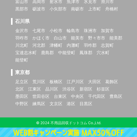
富山市
高岡市
射水市
魚津市
氷見市
滑川市
黒部市
砺波市
小矢部市
南砺市
上市町
舟橋村
石川県
金沢市
七尾市
小松市
輪島市
珠洲市
加賀市
羽咋市
かほく市
白山市
能美市
野々市市
能美郡
川北町
河北郡
津幡町
内灘町
羽咋郡
志賀町
宝達志水町
鹿島郡
中能登町
鳳珠郡
穴水町
能登町
東京都
足立区
荒川区
板橋区
江戸川区
大田区
葛飾区
北区
江東区
品川区
渋谷区
新宿区
杉並区
墨田区
世田谷区
台東区
中央区
千代田区
豊島区
中野区
練馬区
文京区
港区
目黒区
© 2024 不用品回収ドットコム Co.,Ltd.