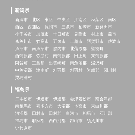
新潟県
新潟市
北区
東区
中央区
江南区
秋葉区
南区
西区
西蒲区
長岡市
三条市
柏崎市
新発田市
小千谷市
加茂市
十日町市
見附市
村上市
燕市
糸魚川市
妙高市
五泉市
上越市
阿賀野市
佐渡市
魚沼市
南魚沼市
胎内市
北蒲原郡
聖籠町
西蒲原郡
弥彦村
南蒲原郡
田上町
東蒲原郡
阿賀町
三島郡
出雲崎町
南魚沼郡
湯沢町
中魚沼郡
津南町
刈羽郡
刈羽村
岩船郡
関川村
粟島浦村
福島県
二本松市
伊達市
伊達郡
会津若松市
南会津郡
南相馬市
喜多方市
大沼郡
本宮市
東白川郡
河沼郡
田村市
田村郡
白河市
相馬市
石川郡
福島市
耶麻郡
西白河郡
郡山市
須賀川市
いわき市