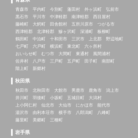
青森市
平内町
今別町
蓬田村
外ヶ浜町
弘前市
黒石市
平川市
中津軽郡
南津軽郡
西目屋村
藤崎町
大鰐町
田舎館村
五所川原市
つがる市
西津軽郡
北津軽郡
鰺ヶ沢町
深浦町
板柳町
鶴田町
中泊町
十和田市
三沢市
上北郡
野辺地町
七戸町
六戸町
横浜町
東北町
六ヶ所村
おいらせ町
むつ市
大間町
東通村
風間浦村
佐井村
八戸市
三戸町
五戸町
田子町
南部町
階上町
新郷村
秋田県
秋田市
北秋田市
大館市
男鹿市
鹿角市
潟上市
井川町
羽後町
小坂町
五城目町
大潟村
上小阿仁村
仙北市
大仙市
にかほ市
能代市
湯沢市
由利本荘市
横手市
八郎潟町
八峰町
藤里町
美郷町
三種町
岩手県