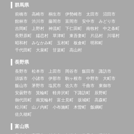
群馬県
前橋市
高崎市
桐生市
伊勢崎市
太田市
沼田市
館林市
渋川市
藤岡市
富岡市
安中市
みどり市
吉岡町
上野村
神流町
下仁田町
南牧村
中之条町
長野原町
嬬恋村
草津町
東吾妻町
片品村
川場村
昭和村
みなかみ町
玉村町
板倉町
明和町
千代田町
大泉町
甘楽町
高山村
長野県
長野市
松本市
上田市
岡谷市
飯田市
諏訪市
須坂市
小諸市
伊那市
駒ヶ根市
中野市
大町市
飯山市
茅野市
塩尻市
佐久市
千曲市
東御市
安曇野市
箕輪町
軽井沢町
下諏訪町
辰野町
御代田町
南箕輪村
富士見町
坂城町
高森町
松川町
山ノ内町
小布施町
木曽町
飯綱町
佐久穂町
富山県