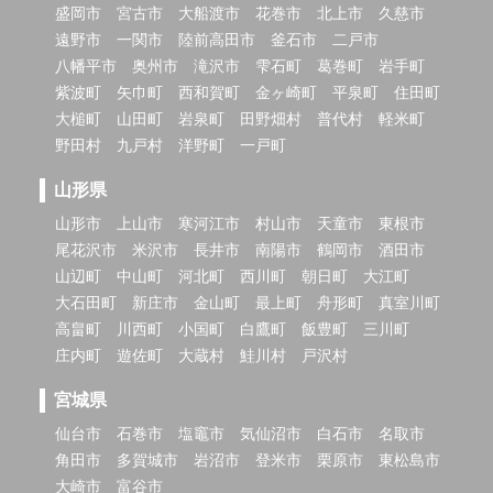
盛岡市
宮古市
大船渡市
花巻市
北上市
久慈市
遠野市
一関市
陸前高田市
釜石市
二戸市
八幡平市
奥州市
滝沢市
雫石町
葛巻町
岩手町
紫波町
矢巾町
西和賀町
金ヶ崎町
平泉町
住田町
大槌町
山田町
岩泉町
田野畑村
普代村
軽米町
野田村
九戸村
洋野町
一戸町
山形県
山形市
上山市
寒河江市
村山市
天童市
東根市
尾花沢市
米沢市
長井市
南陽市
鶴岡市
酒田市
山辺町
中山町
河北町
西川町
朝日町
大江町
大石田町
新庄市
金山町
最上町
舟形町
真室川町
高畠町
川西町
小国町
白鷹町
飯豊町
三川町
庄内町
遊佐町
大蔵村
鮭川村
戸沢村
宮城県
仙台市
石巻市
塩竈市
気仙沼市
白石市
名取市
角田市
多賀城市
岩沼市
登米市
栗原市
東松島市
大崎市
富谷市